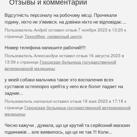
Отзывы и комментарии
Відсутність персоналу на робочому місці. Прочекали
годину, ніхто не з'явився. на дзвінки ніхто не відповідає....
Пользователь
Андрій
оставил отзыв 7 ноября 2023 в 13:20 к
странице
ТехноМир, сервисный центр
Номер телефона напишите рабочий!!!!
Пользователь
Александра
оставил отзыв 16 августа 2023 в
13:39 к странице
Городская больница государственной
ветеринарной медицины
у моей собаки мальчика такое это воспаления всех
суставов остеопороз хребта у него все болит падает на
задние...
Пользователь
наталия
оставил отзыв 19 мая 2023 в 17:18 к
странице
Городская больница государственной ветеринарной
медицины
Чесно кажучи , думала, що це крутий та серйозний магазин
годинників .. але виявилось, що це не так !!! Коли...