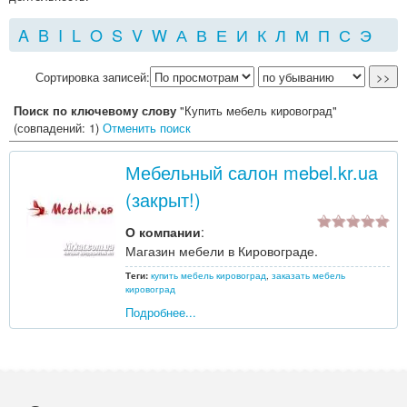
A
B
I
L
O
S
V
W
А
В
Е
И
К
Л
М
П
С
Э
Сортировка записей:
Поиск по ключевому слову
"Купить мебель кировоград"
(совпадений: 1)
Отменить поиск
Мебельный салон mebel.kr.ua
(закрыт!)
О компании
:
Магазин мебели в Кировограде.
Теги:
купить мебель кировоград
,
заказать мебель
кировоград
Подробнее...