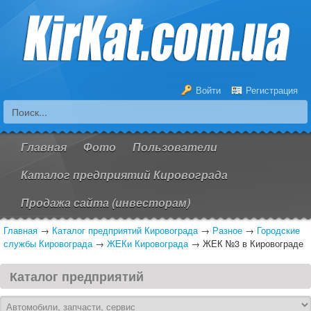
Войти
Регистрация
Главная
Фото
Пользователи
Каталог предприятий Кировограда
Продажа сайта (инвесторам)
Главная
→
Каталог предприятий Кировограда
→
Разное
→
Городские
службы Кировограда
→
ЖЕКи Кировограда
→
ЖЕК №3 в Кировограде
Каталог предприятий