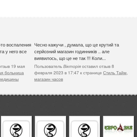
это воспаления
Чесно кажучи , думала, що це крутий та
а у него все
серйозний магазин годинників .. але
виявилось, що це не так !!! Коли...
отзыв 19 мая
Пользователь
Вікторія
оставил отзыв 8
ая больница
февраля 2023 в 17:47 к странице
Стиль Тайм,
 медицины
магазин часов