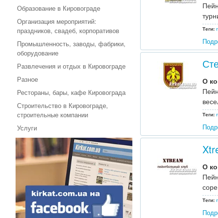
Пейн
Образование в Кировограде
турн
Организация мероприятий:
Теги:
праздников, свадеб, корпоративов
Подр
Промышленность, заводы, фабрики,
оборудование
Сте
Развлечения и отдых в Кировограде
Разное
О к
Пейн
Рестораны, бары, кафе Кировограда
весе
Строительство в Кировограде,
строительные компании
Теги:
Подр
Услуги
Xtr
О к
Пейн
соре
Теги:
Подр