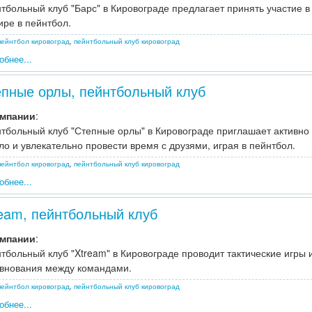
тбольный клуб "Барс" в Кировограде предлагает принять участие 
ире в пейнтбол.
пейнтбол кировоград
,
пейнтбольный клуб кировоград
обнее...
пные орлы, пейнтбольный клуб
омпании
:
тбольный клуб "Степные орлы" в Кировограде приглашает активно 
ло и увлекательно провести время с друзями, играя в пейнтбол.
пейнтбол кировоград
,
пейнтбольный клуб кировоград
обнее...
eam, пейнтбольный клуб
омпании
:
тбольный клуб "Xtream" в Кировограде проводит тактические игры 
внования между командами.
пейнтбол кировоград
,
пейнтбольный клуб кировоград
обнее...