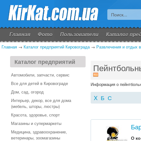
Главная
Фото
Пользователи
Каталог пре
Главная
→
Каталог предприятий Кировограда
→
Развлечения и отдых в
Каталог предприятий
Пейнтбольны
Автомобили, запчасти, сервис
Все для детей в Кировограде
Информация о пейнтбольн
Дом, сад, огород
X
Б
С
Интерьер, декор, все для дома
(мебель, шторы, люстры)
Красота, здоровье, спорт
Магазины и супермаркеты
Бар
Медицина, здравоохранение,
ветеринары, зоомагазины
О к