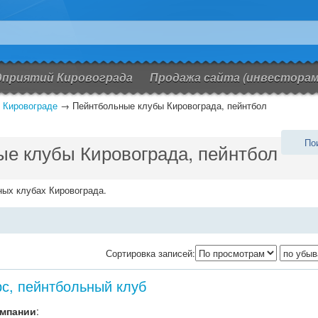
дприятий Кировограда
Продажа сайта (инвесторам
 Кировограде
→
Пейнтбольные клубы Кировограда, пейнтбол
По
е клубы Кировограда, пейнтбол
ых клубах Кировограда.
Сортировка записей:
с, пейнтбольный клуб
омпании
: