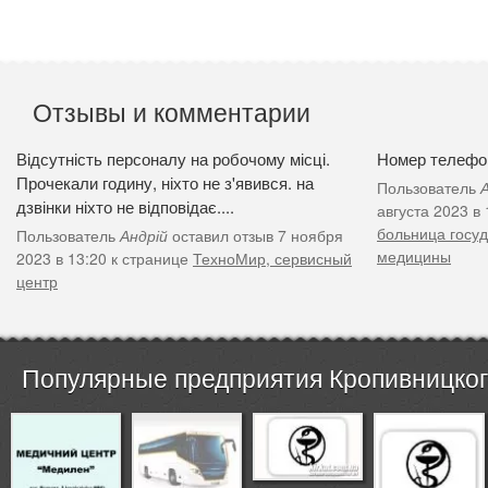
Отзывы и комментарии
Відсутність персоналу на робочому місці.
Номер телефон
Прочекали годину, ніхто не з'явився. на
Пользователь
дзвінки ніхто не відповідає....
августа 2023 в
больница госу
Пользователь
Андрій
оставил отзыв 7 ноября
медицины
2023 в 13:20 к странице
ТехноМир, сервисный
центр
Популярные предприятия Кропивницкого