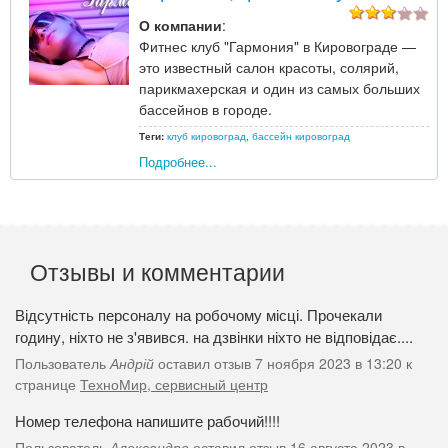
О компании
:
Фитнес клуб "Гармония" в Кировограде —
это известный салон красоты, солярий,
парикмахерская и один из самых больших
бассейнов в городе.
Теги:
клуб кировоград
,
бассейн кировоград
Подробнее...
Отзывы и комментарии
Відсутність персоналу на робочому місці. Прочекали
годину, ніхто не з'явився. на дзвінки ніхто не відповідає....
Пользователь
Андрій
оставил отзыв 7 ноября 2023 в 13:20 к
странице
ТехноМир, сервисный центр
Номер телефона напишите рабочий!!!!
Пользователь
Александра
оставил отзыв 16 августа 2023 в