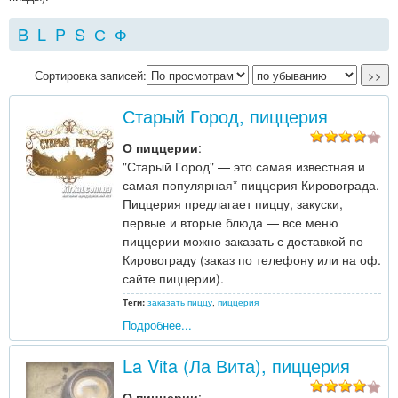
B
L
P
S
С
Ф
Сортировка записей:
Старый Город, пиццерия
О пиццерии
:
"Старый Город" — это самая известная и
самая популярная* пиццерия Кировограда.
Пиццерия предлагает пиццу, закуски,
первые и вторые блюда — все меню
пиццерии можно заказать с доставкой по
Кировограду (заказ по телефону или на оф.
сайте пиццерии).
Теги:
заказать пиццу
,
пиццерия
Подробнее...
La Vita (Ла Вита), пиццерия
О пиццерии
: