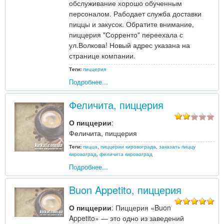
обслуживание хорошо обученным
персоналом. Рабодает служба доставки
пиццы и закусок. Обратите внимание,
пиццерия "Сорренто" переехала с
ул.Волкова! Новый адрес указана на
странице компании.
Теги:
пиццерия
Подробнее...
Феличита, пиццерия
О пиццерии
:
Феличита, пиццерия
Теги:
пицца
,
пиццерии кировограда
,
заказать пиццу
кировоград
,
феличита кировоград
Подробнее...
Buon Appetito, пиццерия
О пиццерии
: Пиццерия «Buon
Appetito» — это одно из заведений