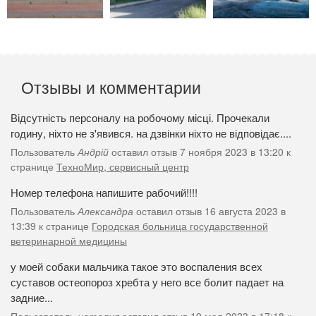
Отзывы и комментарии
Відсутність персоналу на робочому місці. Прочекали
годину, ніхто не з'явився. на дзвінки ніхто не відповідає....
Пользователь
Андрій
оставил отзыв 7 ноября 2023 в 13:20 к
странице
ТехноМир, сервисный центр
Номер телефона напишите рабочий!!!!
Пользователь
Александра
оставил отзыв 16 августа 2023 в
13:39 к странице
Городская больница государственной
ветеринарной медицины
у моей собаки мальчика такое это воспаления всех
суставов остеопороз хребта у него все болит падает на
задние...
Пользователь
наталия
оставил отзыв 19 мая 2023 в 17:18 к