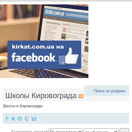
Поиск по рубрике
Школы Кировограда
Школы в Кировограде
Г
К
О
С
Ш
Сортировка записей: