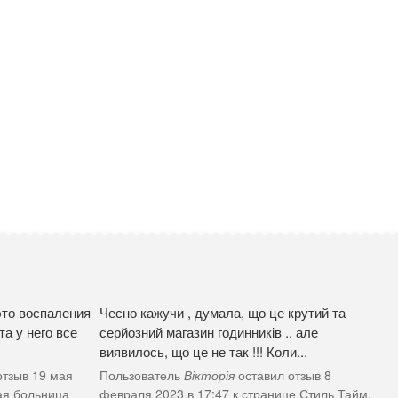
это воспаления
Чесно кажучи , думала, що це крутий та
а у него все
серйозний магазин годинників .. але
виявилось, що це не так !!! Коли...
отзыв 19 мая
Пользователь
Вікторія
оставил отзыв 8
ая больница
февраля 2023 в 17:47 к странице
Стиль Тайм,