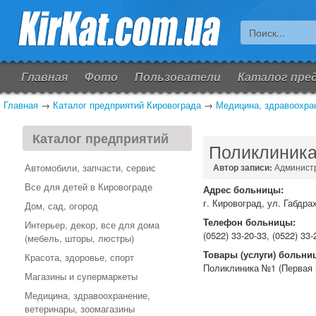
Главная
Фото
Пользователи
Каталог пре
Главная
→
Каталог предприятий Кировограда
→
Медицина, здравоохран
Каталог предприятий
Поликлиник
Автомобили, запчасти, сервис
Автор записи:
Админист
Все для детей в Кировограде
Адрес больницы:
г. Кировоград, ул. Габдра
Дом, сад, огород
Телефон больницы:
Интерьер, декор, все для дома
(0522) 33-20-33, (0522) 33-
(мебель, шторы, люстры)
Товары (услуги) больни
Красота, здоровье, спорт
Поликлиника №1 (Первая 
Магазины и супермаркеты
Медицина, здравоохранение,
ветеринары, зоомагазины