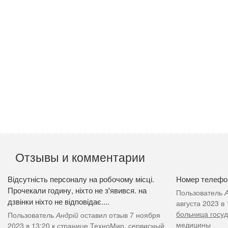
Отзывы и комментарии
Відсутність персоналу на робочому місці.
Номер телефон
Прочекали годину, ніхто не з'явився. на
Пользователь
дзвінки ніхто не відповідає....
августа 2023 в
больница госу
Пользователь
Андрій
оставил отзыв 7 ноября
медицины
2023 в 13:20 к странице
ТехноМир, сервисный