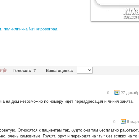
д
,
поликлиника №1 кировоград
Голосов:
7
Ваша оценка:
27 декабр
0
ча на дом невозможно по номеру идет переадресация и линия занята.
9 март
0
советую. Относятся к пациентам так, будто они там бесплатно работают.
но, очень хамовитые. Грубят, орут и переходят на "ты" без всяких на то