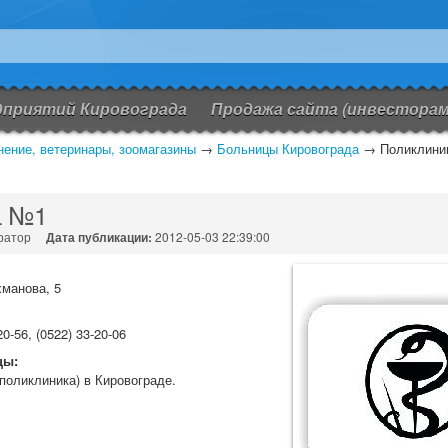
дприятий Кировограда
Продажа сайта (инвесторам
ение, ветеринары, зоомагазины
→
Больницы Кировограда
→
Поликлини
а №1
ратор
Дата публикации:
2012-05-03 22:39:00
хманова, 5
20-56, (0522) 33-20-06
цы:
поликлиника) в Кировограде.