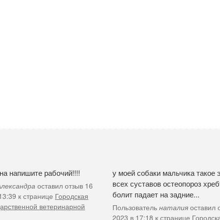
а напишите рабочий!!!!
у моей собаки мальчика такое 
всех суставов остеопороз хребт
Александра
оставил отзыв 16
болит падает на задние...
 13:39 к странице
Городская
дарственной ветеринарной
Пользователь
наталия
оставил 
2023 в 17:18 к странице
Городск