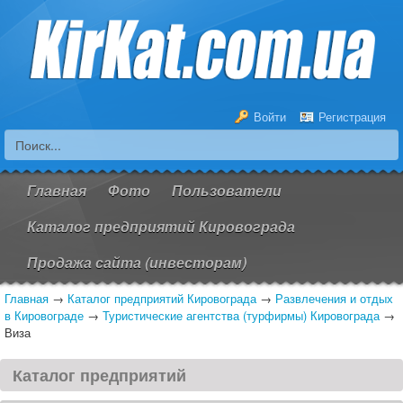
Войти
Регистрация
Главная
Фото
Пользователи
Каталог предприятий Кировограда
Продажа сайта (инвесторам)
Главная
→
Каталог предприятий Кировограда
→
Развлечения и отдых
в Кировограде
→
Туристические агентства (турфирмы) Кировограда
→
Виза
Каталог предприятий