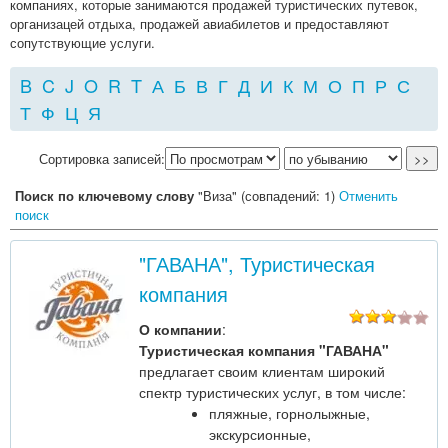
компаниях, которые занимаются продажей туристических путевок,
организацей отдыха, продажей авиабилетов и предоставляют
сопутствующие услуги.
B
C
J
O
R
T
А
Б
В
Г
Д
И
К
М
О
П
Р
С
Т
Ф
Ц
Я
Сортировка записей:
Поиск по ключевому слову
"Виза" (совпадений: 1)
Отменить
поиск
"ГАВАНА", Туристическая
компания
О компании
:
Туристическая компания "ГАВАНА"
предлагает своим клиентам широкий
спектр туристических услуг, в том числе:
пляжные, горнолыжные,
экскурсионные,