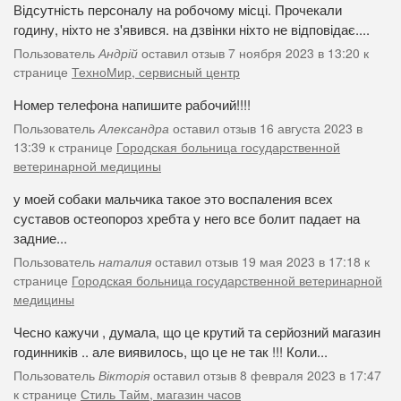
Відсутність персоналу на робочому місці. Прочекали
годину, ніхто не з'явився. на дзвінки ніхто не відповідає....
Пользователь
Андрій
оставил отзыв 7 ноября 2023 в 13:20 к
странице
ТехноМир, сервисный центр
Номер телефона напишите рабочий!!!!
Пользователь
Александра
оставил отзыв 16 августа 2023 в
13:39 к странице
Городская больница государственной
ветеринарной медицины
у моей собаки мальчика такое это воспаления всех
суставов остеопороз хребта у него все болит падает на
задние...
Пользователь
наталия
оставил отзыв 19 мая 2023 в 17:18 к
странице
Городская больница государственной ветеринарной
медицины
Чесно кажучи , думала, що це крутий та серйозний магазин
годинників .. але виявилось, що це не так !!! Коли...
Пользователь
Вікторія
оставил отзыв 8 февраля 2023 в 17:47
к странице
Стиль Тайм, магазин часов