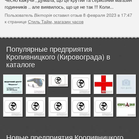
годинників .. але виявилось, що це не так !!! Коли...
Пользователь
Вікторія
оставил отзыв 8 февраля 2023 в 17:47
к странице
Стиль Тайм, магазин часов
Популярные предприятия
Кропивницкого (Кировограда) в
каталоге
Новые предприятия Кропивницкого