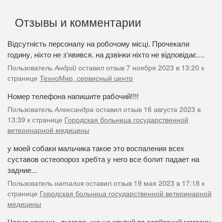
Отзывы и комментарии
Відсутність персоналу на робочому місці. Прочекали
годину, ніхто не з'явився. на дзвінки ніхто не відповідає....
Пользователь
Андрій
оставил отзыв 7 ноября 2023 в 13:20 к
странице
ТехноМир, сервисный центр
Номер телефона напишите рабочий!!!!
Пользователь
Александра
оставил отзыв 16 августа 2023 в
13:39 к странице
Городская больница государственной
ветеринарной медицины
у моей собаки мальчика такое это воспаления всех
суставов остеопороз хребта у него все болит падает на
задние...
Пользователь
наталия
оставил отзыв 19 мая 2023 в 17:18 к
странице
Городская больница государственной ветеринарной
медицины
Чесно кажучи , думала, що це крутий та серйозний магазин