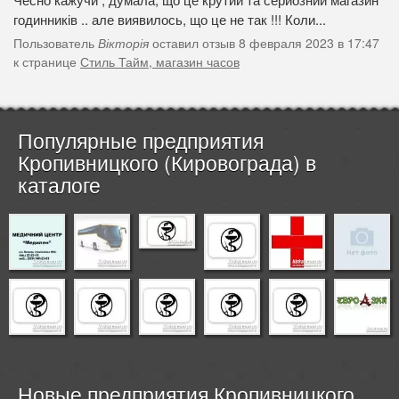
годинників .. але виявилось, що це не так !!! Коли...
Пользователь
Вікторія
оставил отзыв 8 февраля 2023 в 17:47
к странице
Стиль Тайм, магазин часов
Популярные предприятия
Кропивницкого (Кировограда) в
каталоге
Новые предприятия Кропивницкого