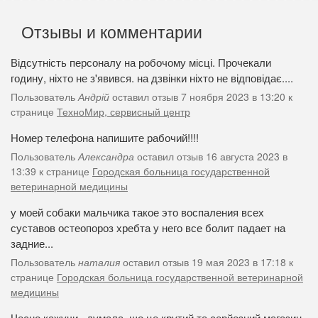
Отзывы и комментарии
Відсутність персоналу на робочому місці. Прочекали
годину, ніхто не з'явився. на дзвінки ніхто не відповідає....
Пользователь
Андрій
оставил отзыв 7 ноября 2023 в 13:20 к
странице
ТехноМир, сервисный центр
Номер телефона напишите рабочий!!!!
Пользователь
Александра
оставил отзыв 16 августа 2023 в
13:39 к странице
Городская больница государственной
ветеринарной медицины
у моей собаки мальчика такое это воспаления всех
суставов остеопороз хребта у него все болит падает на
задние...
Пользователь
наталия
оставил отзыв 19 мая 2023 в 17:18 к
странице
Городская больница государственной ветеринарной
медицины
Чесно кажучи , думала, що це крутий та серйозний магазин