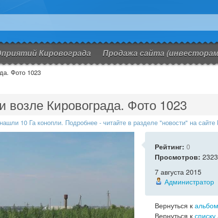
дприятий Кировограда
Продажа сайта (инвесторам
да. Фото 1023
и возле Кировограда. Фото 1023
ашли 10 Га конопли. Подробнее - читайте в разделе "новости" на сайте k
Рейтинг:
0
Просмотров:
2323
7 августа 2015
Администратор
Вернуться к
альбом
Вернуться к
списку