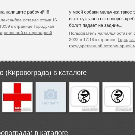
а напишите рабочий!!!!
у моей собаки мальчика такое 
всех суставов остеопороз хребт
Александра
оставил отзыв 16
болит падает на задние...
 13:39 к странице
Городская
дарственной ветеринарной
Пользователь
наталия
оставил 
2023 в 17:18 к странице
Городск
государственной ветеринарной
 (Кировограда) в каталоге
овограда) в каталоге