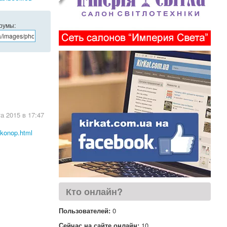
орумы:
та 2015 в 17:47
-konop.html
Кто онлайн?
Пользователей:
0
Сейчас на сайте онлайн:
10