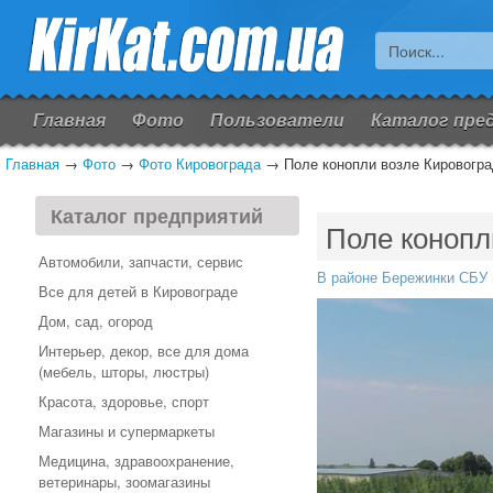
Главная
Фото
Пользователи
Каталог пре
Главная
→
Фото
→
Фото Кировограда
→
Поле конопли возле Кировогра
Каталог предприятий
Поле конопл
Автомобили, запчасти, сервис
В районе Бережинки СБУ н
Все для детей в Кировограде
Дом, сад, огород
Интерьер, декор, все для дома
(мебель, шторы, люстры)
Красота, здоровье, спорт
Магазины и супермаркеты
Медицина, здравоохранение,
ветеринары, зоомагазины