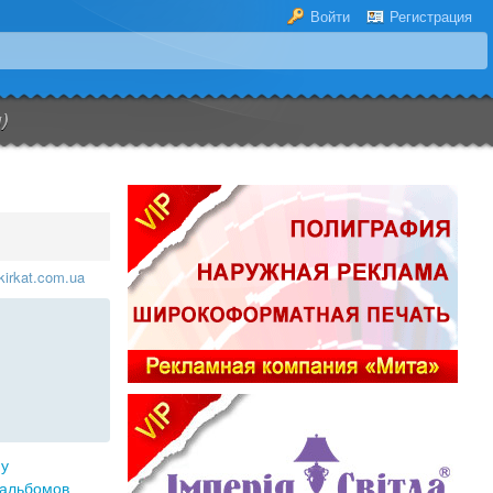
Войти
Регистрация
)
irkat.com.ua
у
 альбомов