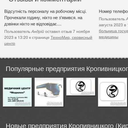
Відсутність персоналу на робочому місці.
Номер телефон
Прочекали годину, ніхто не з'явився. на
Пользователь
дзвінки ніхто не відповідає....
августа 2023 в
больница госу
Пользователь
Андрій
оставил отзыв 7 ноября
медицины
2023 в 13:20 к странице
ТехноМир, сервисный
центр
Популярные предприятия Кропивницкого
Новые предприятия Кропивницкого (Кир