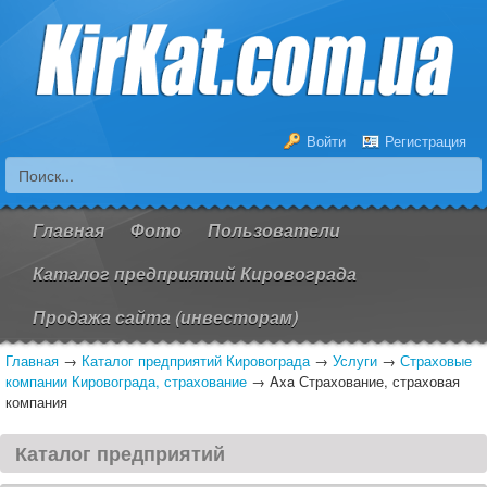
Войти
Регистрация
Главная
Фото
Пользователи
Каталог предприятий Кировограда
Продажа сайта (инвесторам)
Главная
→
Каталог предприятий Кировограда
→
Услуги
→
Страховые
компании Кировограда, страхование
→
Axa Страхование, страховая
компания
Каталог предприятий